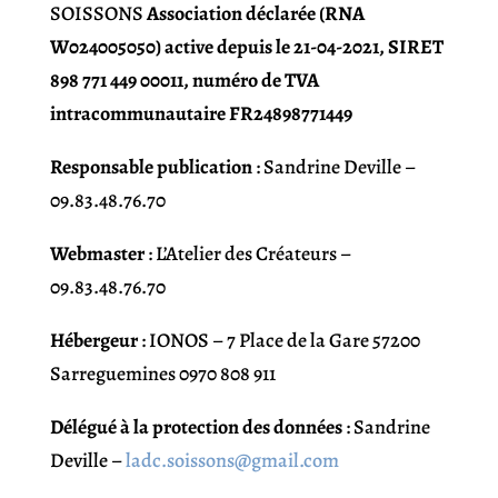
SOISSONS
Association déclarée (RNA
W024005050) active depuis le 21-04-2021, SIRET
898 771 449 00011, numéro de TVA
intracommunautaire FR24898771449
Responsable publication
: Sandrine Deville –
09.83.48.76.70
Webmaster
: L’Atelier des Créateurs –
09.83.48.76.70
Hébergeur
: IONOS – 7 Place de la Gare 57200
Sarreguemines 0970 808 911
Délégué à la protection des données
: Sandrine
Deville –
ladc.soissons@gmail.com