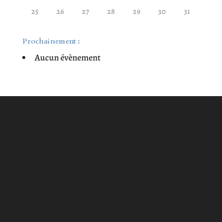
25
26
27
28
29
30
31
Prochainement :
Aucun évènement