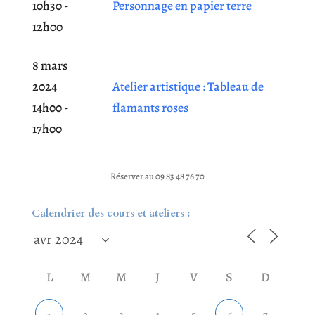
10h30 -
Personnage en papier terre
12h00
8 mars
2024
Atelier artistique : Tableau de
14h00 -
flamants roses
17h00
Réserver au 09 83 48 76 70
Calendrier des cours et ateliers :
L
M
M
J
V
S
D
2
3
4
5
7