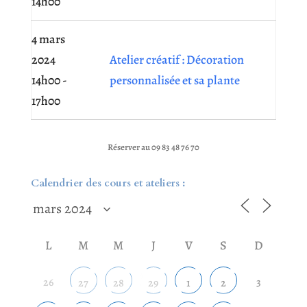
14h00
4 mars
2024
Atelier créatif : Décoration
14h00 -
personnalisée et sa plante
17h00
Réserver au 09 83 48 76 70
Calendrier des cours et ateliers :
L
M
M
J
V
S
D
26
3
27
28
29
1
2