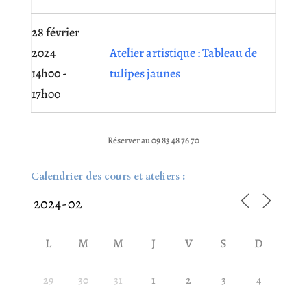
28 février
2024
Atelier artistique : Tableau de
14h00 -
tulipes jaunes
17h00
Réserver au 09 83 48 76 70
Calendrier des cours et ateliers :
L
M
M
J
V
S
D
29
30
31
1
2
3
4