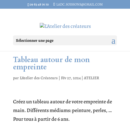
09 83 48 76 70
LADC.SOISSONS@GMAIL.COM
Sélectionner une page
Tableau autour de mon
empreinte
par
L'Atelier des Créateurs
|
Fév 27, 2024
|
ATELIER
Créez un tableau autour de votre empreinte de
main. Différents médiums: peinture, perles, …
Pour tous à partir de 6 ans.