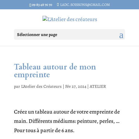
09 83 48 76 70
LADC.SOISSONS@GMAIL.COM
Sélectionner une page
Tableau autour de mon
empreinte
par
L'Atelier des Créateurs
|
Fév 27, 2024
|
ATELIER
Créez un tableau autour de votre empreinte de
main. Différents médiums: peinture, perles, …
Pour tous à partir de 6 ans.