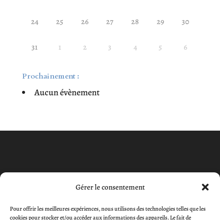
24
25
26
27
28
29
30
31
1
2
3
4
5
6
Prochainement :
Aucun évènement
Gérer le consentement
Pour offrir les meilleures expériences, nous utilisons des technologies telles que les
cookies pour stocker et/ou accéder aux informations des appareils. Le fait de