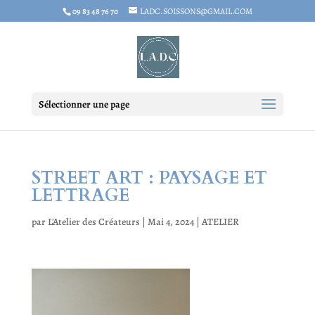
09 83 48 76 70
LADC.SOISSONS@GMAIL.COM
Sélectionner une page
STREET ART : PAYSAGE ET
LETTRAGE
par
L'Atelier des Créateurs
|
Mai 4, 2024
|
ATELIER