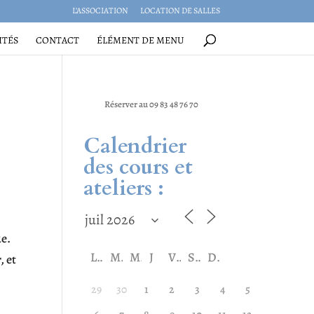
L’ASSOCIATION
LOCATION DE SALLES
ITÉS
CONTACT
ÉLÉMENT DE MENU
Réserver au 09 83 48 76 70
Calendrier
des cours et
ateliers :
ue.
L
M
M
J
V
S
D
, et
29
30
1
2
3
4
5