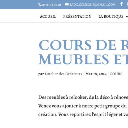
09 83 48 76 70
LADC.SOISSONS@GMAIL.COM
ACCUEIL
PRÉSENTATION
LA BOUTIQUE
COURS DE 
MEUBLES E
par
L'Atelier des Créateurs
|
Mar 18, 2024
|
COURS
Des meubles à relooker, de la déco à rénove
Venez vous ajouter à notre petit groupe d
création. Vous repartirez l’esprit léger et 