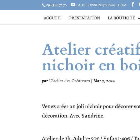
09 83 48 76 70
LADC.SOISSONS@GMAIL.COM
ACCUEIL
PRÉSENTATION
LA BOUTIQUE
Atelier créati
nichoir en bo
par
L'Atelier des Créateurs
|
Mar 7, 2024
Venez créer un joli nichoir pour décorer vo
décoration. Avec Sandrine.
Atelier de 3h. Adulte: 50€ / Enfant: 40€ / Ta