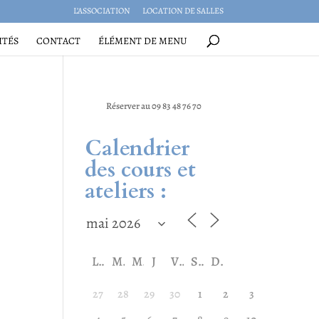
L’ASSOCIATION
LOCATION DE SALLES
ITÉS
CONTACT
ÉLÉMENT DE MENU
Réserver au 09 83 48 76 70
Calendrier
des cours et
ateliers :
L
M
M
J
V
S
D
27
28
29
30
1
2
3