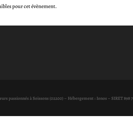
onibles pour cet évènement.
éateurs passionnés à Soissons (02200) – Hébergement : Ionos – SIRET 898 7