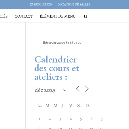
L’ASSOCIATION
LOCATION DE SALLES
ITÉS
CONTACT
ÉLÉMENT DE MENU
Réserver au 09 83 48 76 70
Calendrier
des cours et
ateliers :
L
M
M
J
V
S
D
1
2
3
4
5
6
7