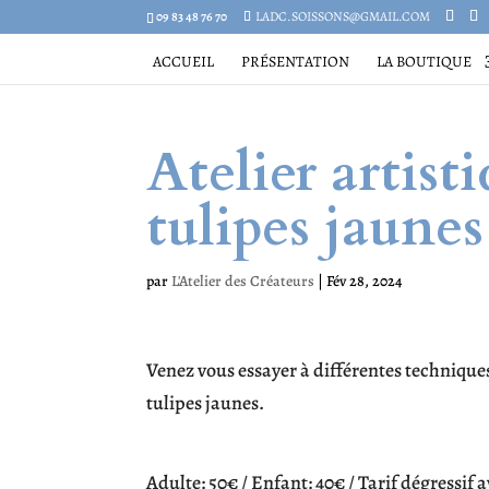
09 83 48 76 70
LADC.SOISSONS@GMAIL.COM
ACCUEIL
PRÉSENTATION
LA BOUTIQUE
Atelier artist
tulipes jaunes
par
L'Atelier des Créateurs
|
Fév 28, 2024
Venez vous essayer à différentes technique
tulipes jaunes.
Adulte: 50€ / Enfant: 40€ / Tarif dégressif a