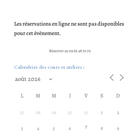
Les réservations en ligne ne sont pas disponibles
pour cet évènement.
Réserver au 09 83 48 76 70
Calendrier des cours et ateliers :
L
M
M
J
V
S
D
27
28
29
30
31
1
2
7
3
4
5
6
8
9