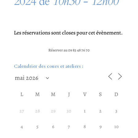
2024 de
10h30 - 12h00
Les réservations sont closes pour cet évènement.
Réserver au 09 83 48 76 70
Calendrier des cours et ateliers :
L
M
M
J
V
S
D
27
28
29
30
1
2
3
4
5
6
7
8
9
10